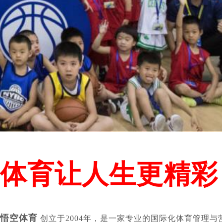
体育让人生更精彩
悟空体育
创立于2004年，是一家专业的国际化体育管理与