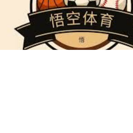
双人项目奥运
赛事运营
悟空体育组织各种赛事运营，
协助创办、策划并成功推