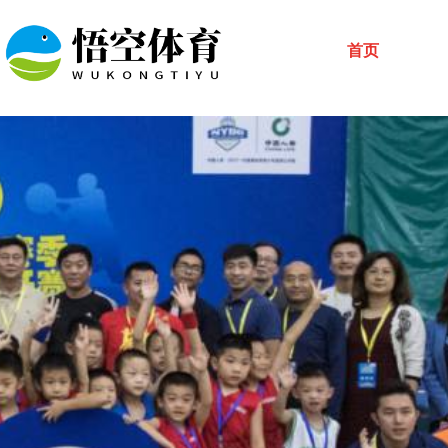
悟空·(中国)体育官
首页