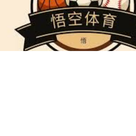
双人项目奥运
赛事运营
悟空体育组织各种赛事运营，
协助创办、策划并成功推