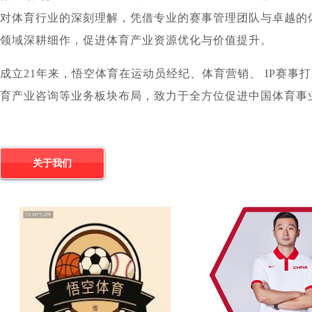
对体育行业的深刻理解，凭借专业的赛事管理团队与卓越的
领域深耕细作，促进体育产业资源优化与价值提升。
成立21年来，悟空体育在运动员经纪、体育营销、 IP赛事
育产业咨询等业务板块布局，致力于全方位促进中国体育事
关于我们